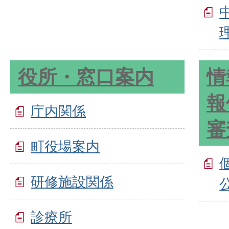
役所・窓口案内
情
報
庁内関係
審
町役場案内
研修施設関係
診療所