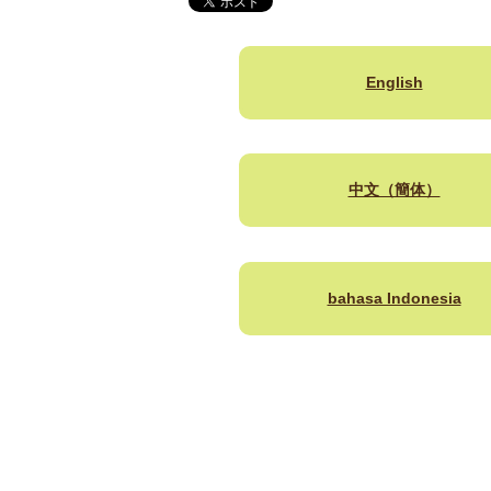
English
中文（簡体）
bahasa Indonesia