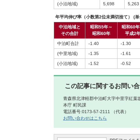
(小泊地域)
5,698
5,263
年平均伸び率（小数第2位未満切捨て） (
中泊地域と
昭和55年～
昭和60
その合計
昭和60年
平成2
中泊町合計
-1.40
-1.30
(中里地域)
-1.35
-1.61
(小泊地域)
-1.52
-0.52
この記事に関するお問い合
青森県北津軽郡中泊町大字中里字紅葉坂
本庁 町民課
電話番号:0173-57-2111 （代表）
お問い合わせはこちら