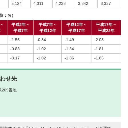
5,124
4,311
4,238
3,842
3,337
単位：％）
年～
平成2年～
平成7年～
平成12年～
平成17年～
年
平成7年
平成12年
平成17年
平成22年
-1.56
-0.84
-1.49
-2.03
-0.88
-1.02
-1.34
-1.81
-3.17
-1.02
-1.86
-1.86
わせ先
209番地