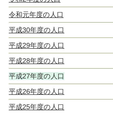
令和元年度の人口
平成30年度の人口
平成29年度の人口
平成28年度の人口
平成27年度の人口
平成26年度の人口
平成25年度の人口