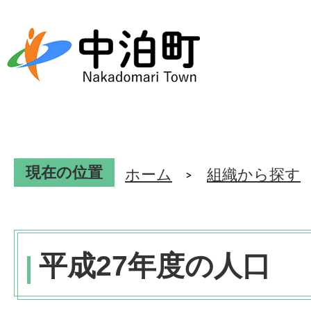
現在の位置
ホーム
組織から探す
平成27年度の人口