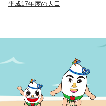
平成17年度の人口