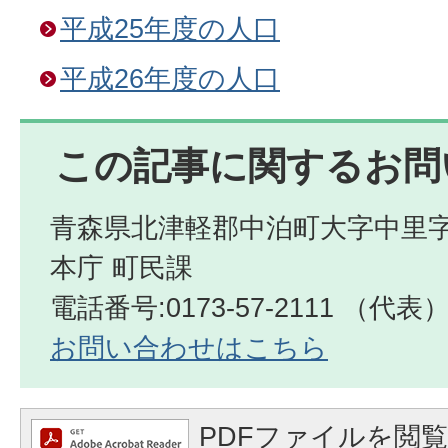
平成25年度の人口
平成26年度の人口
この記事に関するお問
青森県北津軽郡中泊町大字中里字
本庁 町民課
電話番号:0173-57-2111 （代表
お問い合わせはこちら
PDFファイルを閲覧