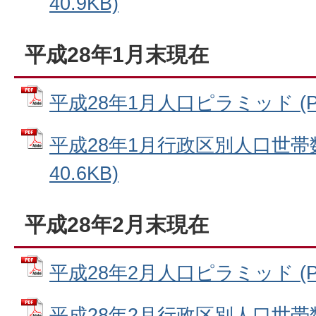
40.9KB)
平成28年1月末現在
平成28年1月人口ピラミッド (PD
平成28年1月行政区別人口世帯数
40.6KB)
平成28年2月末現在
平成28年2月人口ピラミッド (PD
平成28年2月行政区別人口世帯数