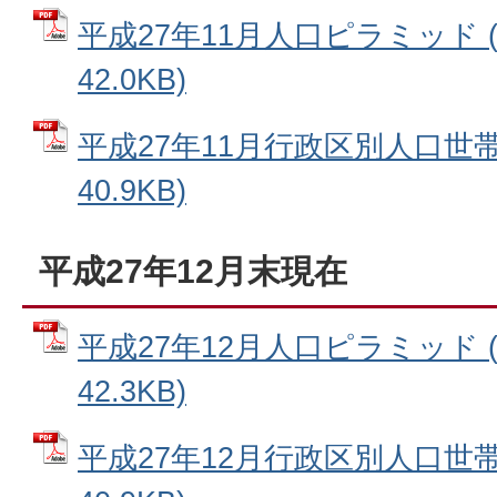
平成27年11月人口ピラミッド (
42.0KB)
平成27年11月行政区別人口世帯
40.9KB)
平成27年12月末現在
平成27年12月人口ピラミッド (
42.3KB)
平成27年12月行政区別人口世帯