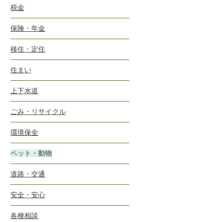
税金
保険・年金
移住・定住
住まい
上下水道
ごみ・リサイクル
環境保全
ペット・動物
道路・交通
安全・安心
各種相談