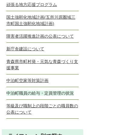
頑張る地方応援プログラム
国土強靭化地域計画(五所川原圏域三
市町国土強靭化地域計画)
障害者活躍推進計画の公表について
新庁舎建設について
青森県市町村発・元気な青森づくり支
援事業
中泊町空家等対策計画
中泊町職員の給与・定員管理の状況
等級及び職制上の段階ごとの職員数の
公表について