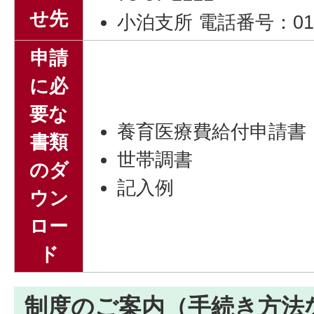
せ先
小泊支所 電話番号：0173
申請
に必
要な
養育医療費給付申請書
書類
世帯調書
のダ
記入例
ウン
ロー
ド
制度のご案内（手続き方法