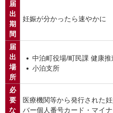
届
出
妊娠が分かったら速やかに
期
間
届
出
中泊町役場/町民課 健康推
場
小泊支所
所
必
要
医療機関等から発行された妊
な
バー個人番号カード・マイナ