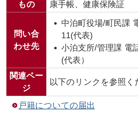
もの
康手帳、健康保険証
中泊町役場/町民課 電話
問い合
11(代表)
わせ先
小泊支所/管理課 電話番
(代表）
関連ペー
以下のリンクを参照く
ジ
戸籍についての届出