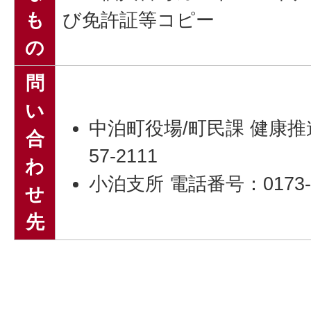
も
び免許証等コピー
の
問
い
中泊町役場/町民課 健康推進
合
57-2111
わ
小泊支所 電話番号：0173-6
せ
先