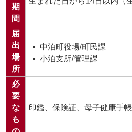
生まれた日から14日以内（
期
間
届
出
中泊町役場/町民課
場
小泊支所/管理課
所
必
要
な
印鑑、保険証、母子健康手帳
も
の