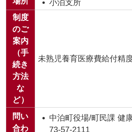
場所
小泊支所
制度
のご
案内
（手
未熟児養育医療費給付精
続き
方法
な
ど）
問い
中泊町役場/町民課 健
合わ
73-57-2111