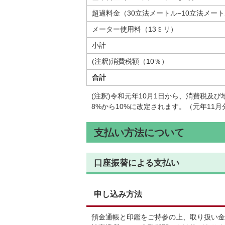
超過料金（30立法メートル−10立法メー
メーター使用料（13ミリ）
小計
(注釈)消費税額（10％）
合計
(注釈)令和元年10月1日から、消費税及
8%から10%に改定されます。（元年11
支払い方法について
口座振替による支払い
申し込み方法
預金通帳と印鑑をご持参の上、取り扱い金