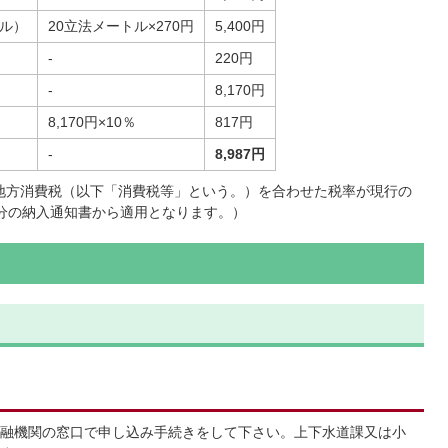
トル）
20立法メートル×270円
5,400円
-
220円
-
8,170円
8,170円×10％
817円
-
8,987円
び地方消費税（以下「消費税等」という。）を合わせた税率が現行の
月分の納入通知書から適用となります。）
融機関の窓口で申し込み手続きをして下さい。上下水道課又は小