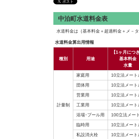
中泊町水道料金表
水道料金は｛基本料金＋超過料金＋メ－タ
水道料金算出用情報
【1ヶ月につ
種別
用途
基本料金
水量
家庭用
10立法メート
団体用
10立法メート
営業用
10立法メート
計量制
工業用
10立法メート
浴場･プール用
100立法メー
臨時用
10立法メート
私設消火栓
10立法メート