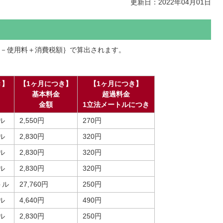
更新日：2022年04月01日
－使用料＋消費税額｝で算出されます。
き】
【1ヶ月につき】
【1ヶ月につき】
基本料金
超過料金
金額
1立法メートルにつき
ル
2,550円
270円
ル
2,830円
320円
ル
2,830円
320円
ル
2,830円
320円
トル
27,760円
250円
ル
4,640円
490円
ル
2,830円
250円