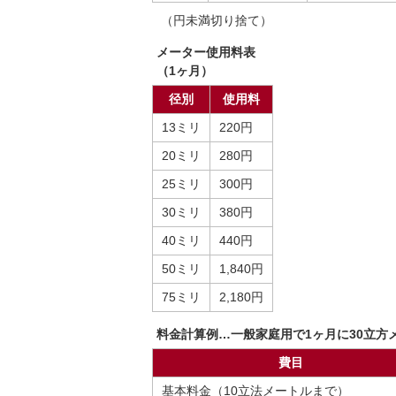
（円未満切り捨て）
メーター使用料表
（1ヶ月）
径別
使用料
13ミリ
220円
20ミリ
280円
25ミリ
300円
30ミリ
380円
40ミリ
440円
50ミリ
1,840円
75ミリ
2,180円
料金計算例…一般家庭用で1ヶ月に30立方
費目
基本料金（10立法メートルまで）