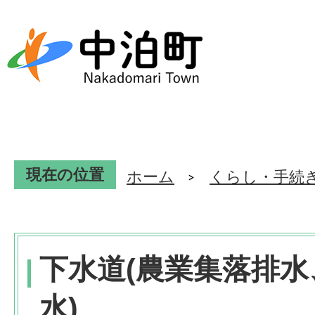
現在の位置
ホーム
くらし・手続
下水道(農業集落排
水)