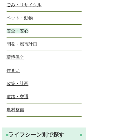
ごみ・リサイクル
ペット・動物
安全・安心
開発・都市計画
環境保全
住まい
政策・計画
道路・交通
農村整備
ライフシーン別で探す