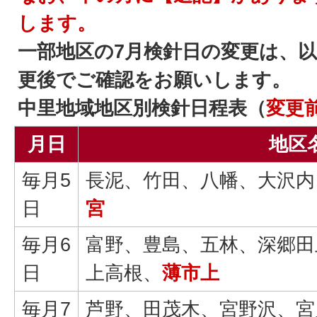
します。
一部地区の7月検針日の変更は、
更後でご確認をお願いします。
中里地域地区別検針日程表（
変更
月日
地区
毎月5
長泥、竹田、八幡、大沢内
日
宮
毎月6
富野、豊島、五林、深郷田
日
上高根、
薄市上
毎月7
芦野、田茂木、宮野沢、宮