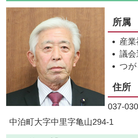
所属
産業
議会
つが
住所
037-03
中泊町大字中里字亀山294-1