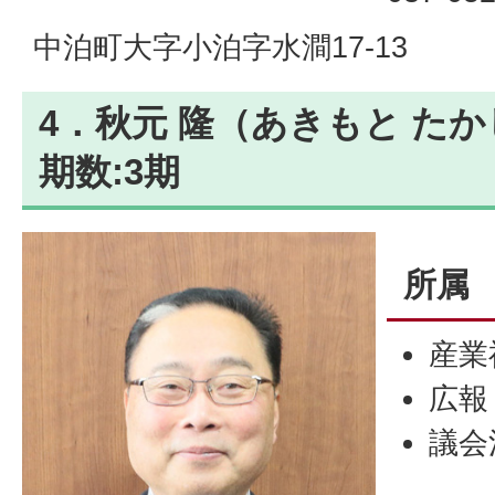
中泊町大字小泊字水澗17-13
4．秋元 隆（あきもと たか
期数:3期
所属
産業
広報
議会