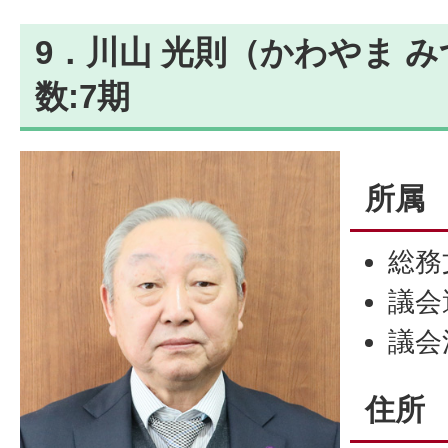
9．川山 光則（かわやま み
数:7期
所属
総務
議会
議会
住所