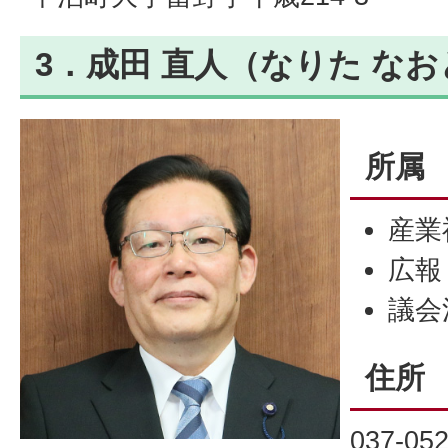
3．成田 直人（なりた なお
所属
産業
広報
議会
住所
037-05