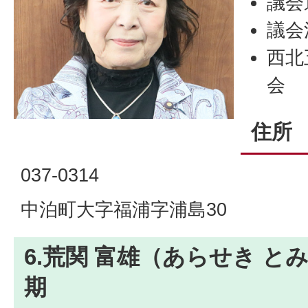
議会
議会
西北
会
住所
037-0314
中泊町大字福浦字浦島30
6.荒関 富雄（あらせき とみ
期