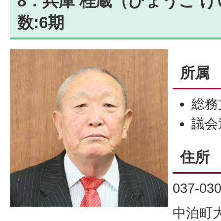
8．兵庫 桂蔵（ひょうご け
数:6期
所属
総務
議会
住所
037-03
中泊町大