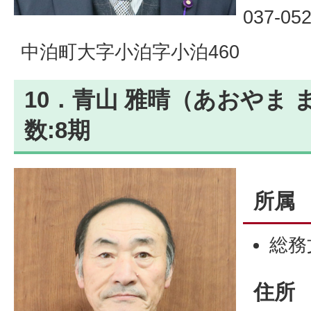
037-05
中泊町大字小泊字小泊460
10．青山 雅晴（あおやま 
数:8期
所属
総務
住所