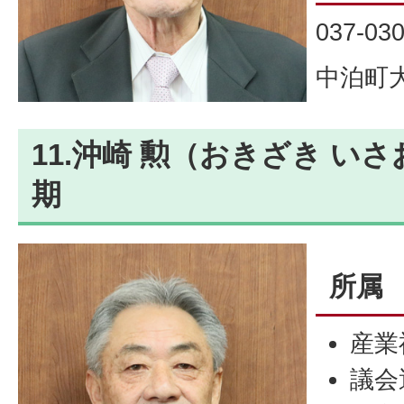
037-03
中泊町大
11.沖崎 勲（おきざき いさ
期
所属
産業
議会