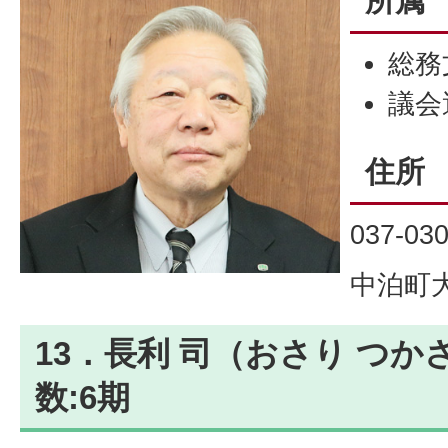
所属
総務
議会
住所
037-03
中泊町大
13．長利 司（おさり つか
数:6期