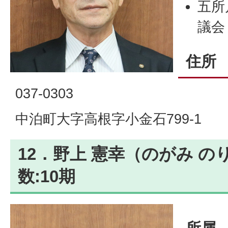
五所
議会
住所
037-0303
中泊町大字高根字小金石799-1
12．野上 憲幸（のがみ の
数:10期