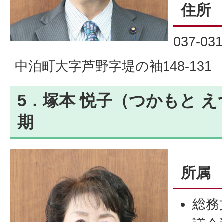
住所
037-03
中泊町大字芦野字堤の袖148-131
5．塚本 悦子（つかもと え
期
所属
総務