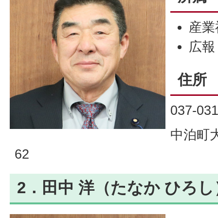
産業
広報
住所
037-03
中泊町大
62
2．田中 洋（たなか ひろし