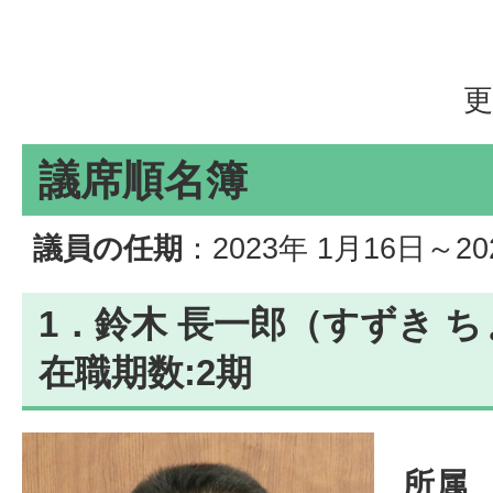
更
議席順名簿
議員の任期
：2023年 1月16日～2
1．鈴木 長一郎（すずき 
在職期数:2期
所属