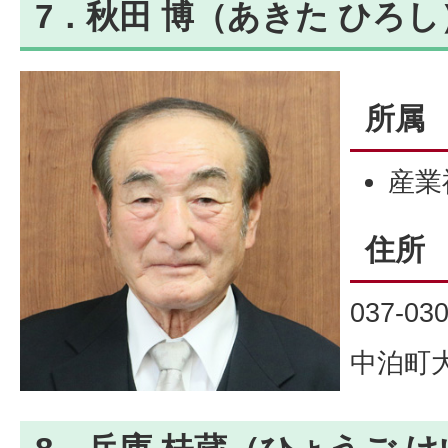
7．秋田 博（あきた ひろし
所属
産業
住所
037-03
中泊町大