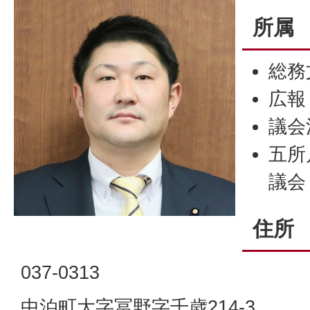
所属
総務
広報
議会
五所
議会
住所
037-0313
中泊町大字冨野字千歳214-3