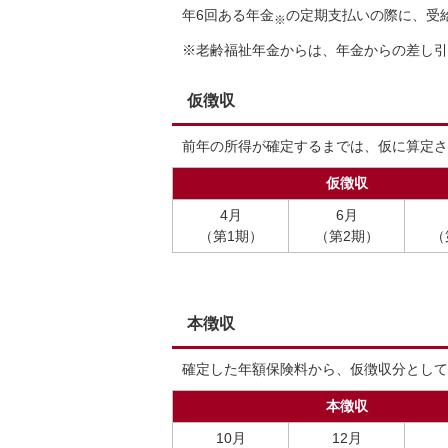
年6回ある年金
の定期支払いの際に、受
※
※老齢福祉年金からは、年金からの差し引
仮徴収
前年の所得が確定するまでは、仮に算定さ
仮徴収
4月
6月
（第1期）
（第2期）
（
本徴収
確定した年額保険料から、仮徴収分として
本徴収
10月
12月