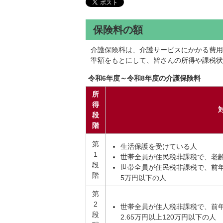
保険料の額
介護保険料は、介護サービスにかかる費用
準額をもとにして、皆さんの所得や課税状
令和6年度～令和8年度の介護保険料
所
得
段
階
第
生活保護を受けている人
1
世帯全員が住民税非課税で、老
段
世帯全員が住民税非課税で、前年
階
5万円以下の人
第
2
世帯全員が住人税非課税で、前
段
2.65万円以上120万円以下の人