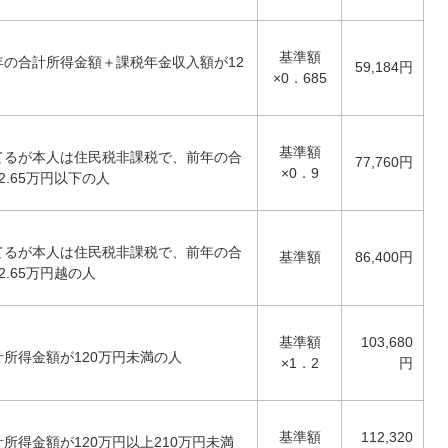
基準額
の合計所得金額＋課税年金収入額が12
59,184円
×0．685
基準額
てるが本人は住民税非課税で、前年の合
77,760円
×0．9
.65万円以下の人
てるが本人は住民税非課税で、前年の合
基準額
86,400円
.65万円越の人
基準額
103,680
所得金額が120万円未満の人
×1．2
円
基準額
112,320
所得金額が120万円以上210万円未満