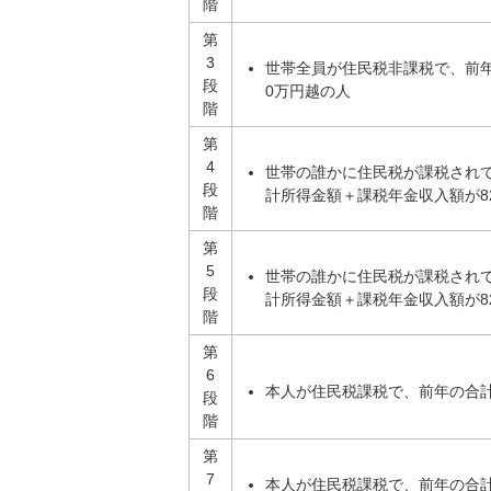
階
第
3
世帯全員が住民税非課税で、前年
段
0万円越の人
階
第
4
世帯の誰かに住民税が課税され
段
計所得金額＋課税年金収入額が82
階
第
5
世帯の誰かに住民税が課税され
段
計所得金額＋課税年金収入額が82
階
第
6
本人が住民税課税で、前年の合計
段
階
第
7
本人が住民税課税で、前年の合計