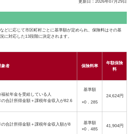
更新日：2026年07月29日
などに応じて市区町村ごとに基準額が定められ、保険料はその基
況に対応した13段階に決定されます。
年額保険
対象者
保険料率
料
基準額
齢福祉年金を受給している人
24,624円
の合計所得金額＋課税年金収入が82.6
×0．285
基準額
年の合計所得金額＋課税年金収入額が8
41,904円
×0．485