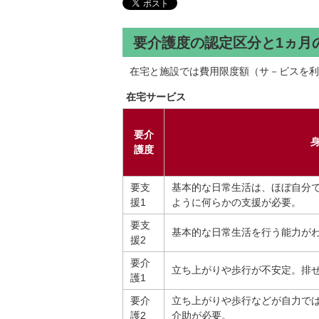
要介護度の認定区分と1ヵ月
在宅と施設では費用限度額（サ－ビスを利
在宅サービス
要介
護度
要支
基本的な日常生活は、ほぼ自分
援1
ように何らかの支援が必要。
要支
基本的な日常生活を行う能力が
援2
要介
立ち上がりや歩行が不安定。排
護1
要介
立ち上がりや歩行などが自力で
護2
介助が必要。