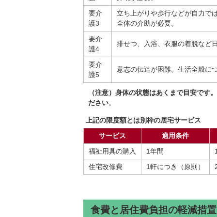
要介
立ち上がりや歩行などが自力で
護3
全体の介助が必要。
要介
排せつ、入浴、衣服の着脱など
護4
要介
意志の伝達が困難。生活全般に
護5
（注意）身体の状態はあくまで目安です。
ださい
。
上記の限度額とは別枠の居宅サービス
サービス
適用条件
福祉用具の購入
1年間
住宅改修費
1軒につき（原則）
食費と居住費負担の軽減措置