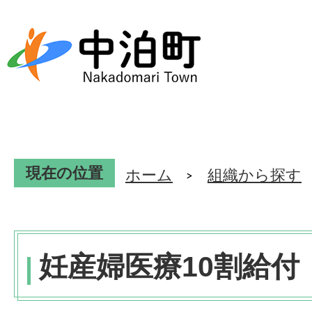
現在の位置
ホーム
組織から探す
妊産婦医療10割給付