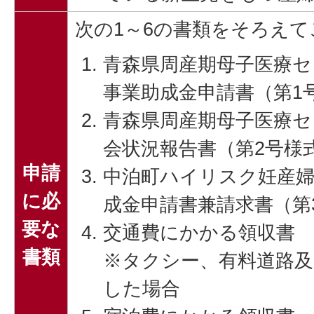
次の1～6の書類をそろえ
青森県周産期母子医療セ
事業助成金申請書（第1
青森県周産期母子医療セン
会状況報告書（第2号様
申請
中泊町ハイリスク妊産
に必
成金申請書兼請求書（第
要な
交通費にかかる領収書
書類
※タクシー、有料道路及
した場合