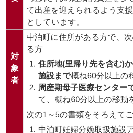
て出産を迎えられるよう支
としています。
中泊町に住所がある方で、次
る方
対
住所地(里帰り先を含む)
象
施設まで
概ね60分以上の
者
周産期母子医療センター
て、概ね60分以上の移動
次の1～5の書類をそろえて
中泊町妊婦分娩取扱施設