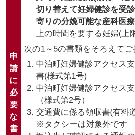
切り替えて妊婦健診を受
寄りの分娩可能な産科医療
上の時間を要する妊婦(上限
次の1～5の書類をそろえて
申
中泊町妊婦健診アクセス支
請
書(様式第1号)
に
中泊町妊婦健診アクセス支
必
（様式第2号）
要
交通費に係る領収書(有料
な
※タクシーは対象外です
書