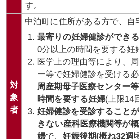
す。
中泊町に住所がある方で、自
最寄りの妊婦健診ができ
0分以上の時間を要する妊婦
医学上の理由等により、周
ー等で妊婦健診を受ける
対
周産期母子医療センター等
象
時間を要する妊婦
(上限14
者
妊婦健診を受診すること
きない産科医療機関等が概
婦
で、
妊娠後期(概ね32週