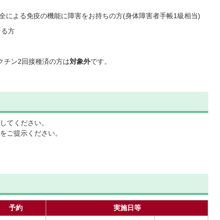
不全による免疫の機能に障害をお持ちの方(身体障害者手帳1級相当)
なる方
クチン2回接種済の方は
対象外
です。
してください。
をご提示ください。
予約
実施日等