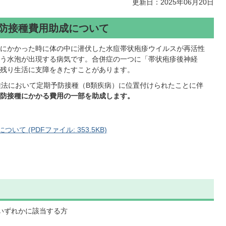
更新日：2025年06月20日
予防接種費用助成について
にかかった時に体の中に潜伏した水痘帯状疱疹ウイルスが再活性
う水泡が出現する病気です。合併症の一つに「帯状疱疹後神経
残り生活に支障をきたすことがあります。
種法において定期予防接種（B類疾病）に位置付けられたことに伴
防接種にかかる費用の一部を助成します。
て (PDFファイル: 353.5KB)
いずれかに該当する方