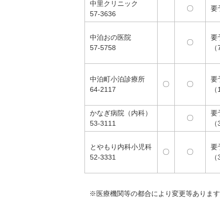
中里クリニック
〇
要
57-3636
中泊おの医院
要
〇
57-5758
（
中泊町小泊診療所
要
〇
〇
64-2117
（
かなぎ病院（内科）
要
〇
53-3111
（
とやもり内科小児科
要
〇
〇
52-3331
（
※医療機関等の都合により変更等あります