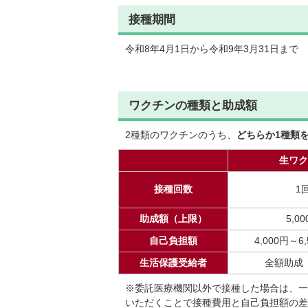
接種期間
令和8年4月1日から令和9年3月31日まで
ワクチンの種類と助成額
2種類のワクチンのうち、
どちらか1種類
生ワク
接種回数
1
助成額（上限）
5,0
自己負担額
4,000円～6
生活保護受給者
全額助成
※委託医療機関以外で接種した場合は、一
いただくことで接種費用と自己負担額の差