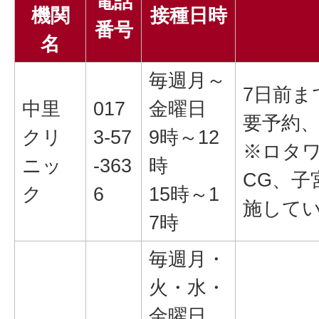
電話
機関
接種日時
番号
名
毎週月～
7日前ま
中里
017
金曜日
要予約
クリ
3-57
9時～12
※ロタワ
ニッ
-363
時
CG、子
ク
6
15時～1
施して
7時
毎週月・
火・水・
金曜日