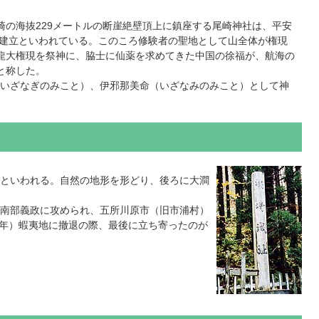
崎の海抜229メートルの断崖絶壁頂上に鎮座する尾崎神社は、平安
）の建立といわれている。このころ修験者の聖地として山全体が権現
龍大権現を祭神に、脇士に仙薬を求めてきた中国の徐福が、航海の
と称した。
いざなぎのみこと）、伊邪那美命（いざなみのみこと）として神
といわれる。自然の地形を形どり、後ろに大澗
南部義政に攻められ、五所川原市（旧市浦村）
3年）蝦夷地に撤退の際、最後に立ち寄ったのが