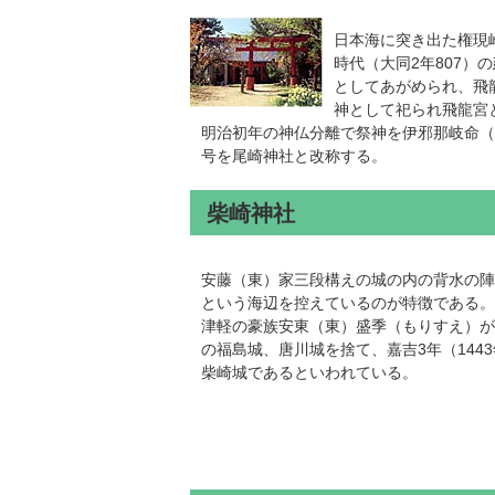
日本海に突き出た権現
時代（大同2年807
としてあがめられ、飛
神として祀られ飛龍宮
明治初年の神仏分離で祭神を伊邪那岐命（
号を尾崎神社と改称する。
柴崎神社
安藤（東）家三段構えの城の内の背水の陣
という海辺を控えているのが特徴である。
津軽の豪族安東（東）盛季（もりすえ）が
の福島城、唐川城を捨て、嘉吉3年（144
柴崎城であるといわれている。