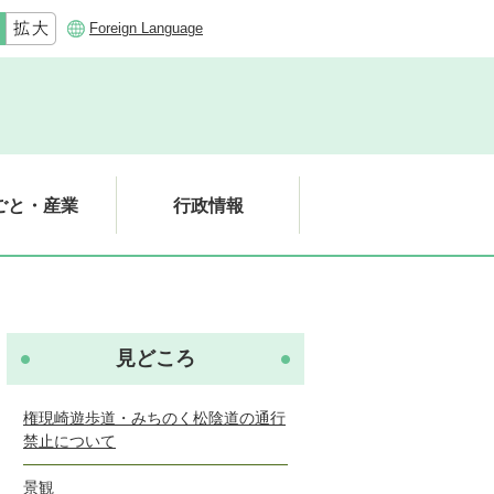
Foreign Language
ごと・産業
行政情報
見どころ
権現崎遊歩道・みちのく松陰道の通行
禁止について
景観