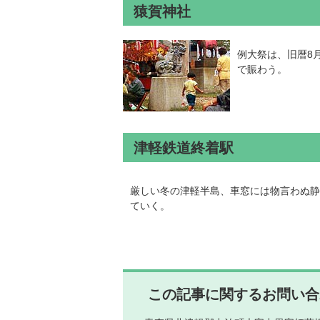
猿賀神社
例大祭は、旧暦8
で賑わう。
津軽鉄道終着駅
厳しい冬の津軽半島、車窓には物言わぬ静
ていく。
この記事に関するお問い合