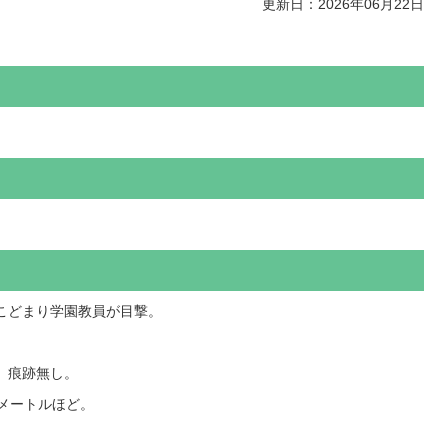
更新日：2026年06月22日
こどまり学園教員が目撃。
、痕跡無し。
チメートルほど。