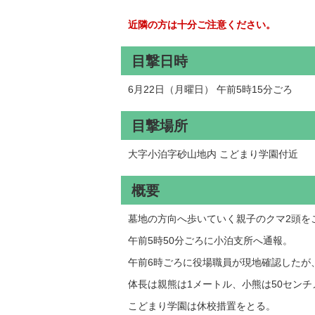
近隣の方は十分ご注意ください。
目撃日時
6月22日（月曜日） 午前5時15分ごろ
目撃場所
大字小泊字砂山地内 こどまり学園付近
概要
墓地の方向へ歩いていく親子のクマ2頭を
午前5時50分ごろに小泊支所へ通報。
午前6時ごろに役場職員が現地確認したが
体長は親熊は1メートル、小熊は50セン
こどまり学園は休校措置をとる。