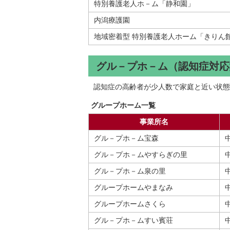
特別養護老人ホ－ム「静和園」
内潟療護園
地域密着型 特別養護老人ホーム「きりん
グル－プホ－ム（認知症対応
認知症の高齢者が少人数で家庭と近い状態
グループホーム一覧
事業所名
グル－プホ－ム宝森
グル－プホ－ムやすらぎの里
グル－プホ－ム泉の里
グループホームやまなみ
グループホームさくら
グル－プホ－ムすい賓荘