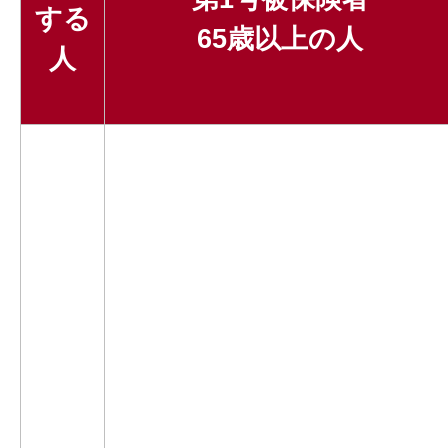
する
65歳以上の人
人