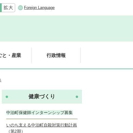
Foreign Language
ごと・産業
行政情報
集
健康づくり
中泊町保健師インターンシップ募集
いのち支える中泊町自殺対策行動計画
（第2期）