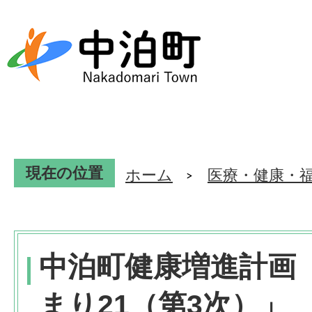
現在の位置
ホーム
医療・健康・
中泊町健康増進計画
まり21（第3次）」