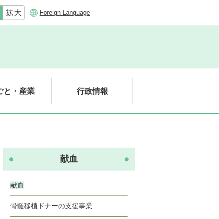
Foreign Language
ごと・産業
行政情報
献血
献血
骨髄移植ドナーの支援事業