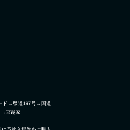
ード→県道197号→国道
ス→宮越家
前に予約入場券をご購入