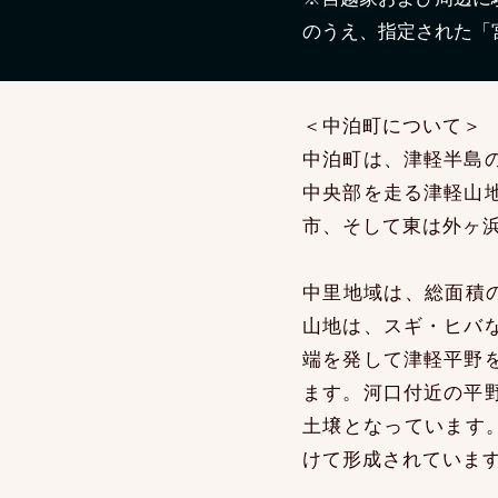
のうえ、指定された「
＜中泊町について＞
中泊町は、津軽半島
中央部を走る津軽山
市、そして東は外ヶ
中里地域は、総面積
山地は、スギ・ヒバ
端を発して津軽平野
ます。河口付近の平
土壌となっています
けて形成されていま