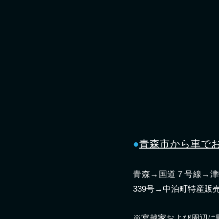
●
青森市から車でお
青森→国道７号線→津軽
339号→中泊町特産
※宮越家および周辺に