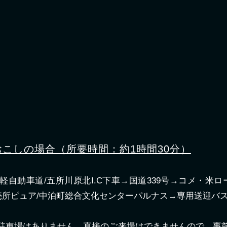
こしの場合（所要時間：約1時間30分）
自動車道/五所川原北I.C下車→国道339号→コメ・米ロ
販売所ピュア/中泊町総合文化センターパルナス→専用送迎バ
駐車場はありません。直接のご来場はできませんので、事