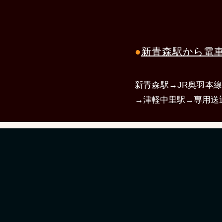
●
新青森駅から電車
新青森駅→JR奥羽本
→津軽中里駅→専用送