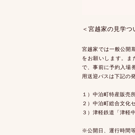
＜宮越家の見学つ
宮越家では一般公開
をお願いします。ま
で、事前に予約入場
用送迎バスは下記の
１）中泊町特産販売
２）中泊町総合文化
３）津軽鉄道「津軽
※公開日、運行時間等の