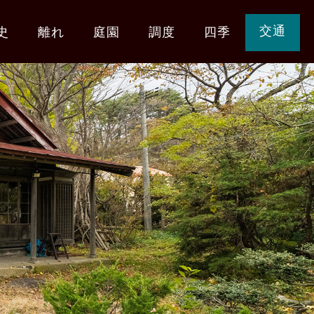
交通
史
離れ
庭園
調度
四季