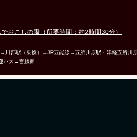
でおこしの際（所要時間：約2時間30分）
線→川部駅（乗換）→JR五能線→五所川原駅・津軽五所川
迎バス→宮越家