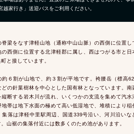
宮越家行き」送迎バスをご利用ください。
の脊梁をなす津軽山地（通称中山山脈）の西側に位置し
地の西側に位置する北津軽郡に属し、西はつがる市と日
浜町と接しています。
の約６割が山地で、約３割が平地です。袴腰岳（標高62
などの針葉樹林を中心とした国有林となっています。南
を縦断する岩木川が流れ、いくつかの支流を集めて汽水
野地帯は地下水面の極めて高い低湿地で、堆積により稲
。集落は津軽中里駅周辺、国道339号沿い、河川沿いな
す。山裾の集落付近には数多くのため池があります。