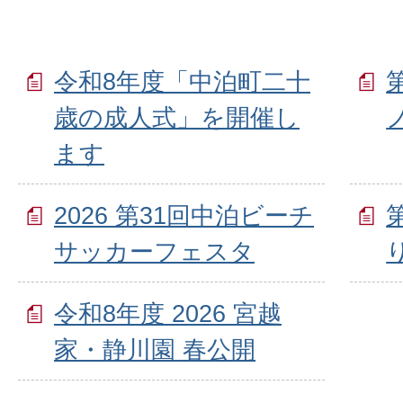
令和8年度「中泊町二十
歳の成人式」を開催し
ます
2026 第31回中泊ビーチ
サッカーフェスタ
令和8年度 2026 宮越
家・静川園 春公開