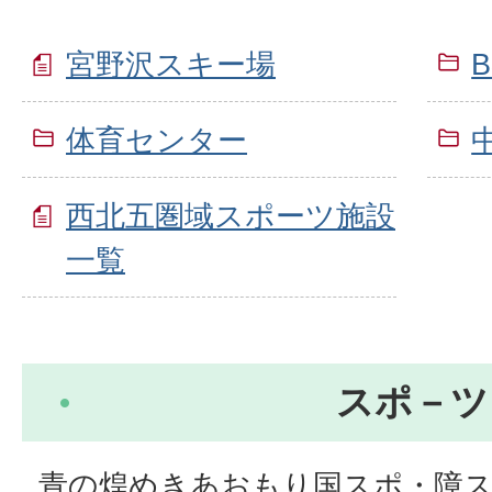
宮野沢スキー場
体育センター
西北五圏域スポーツ施設
一覧
スポ－ツ
青の煌めきあおもり国スポ・障ス