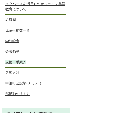
メタバースを活用したオンライン英語
教育について
組織図
児童生徒数一覧
学校給食
会議録等
支援・手続き
各種方針
中泊町公設塾(ナカデミー)
部活動の決まり