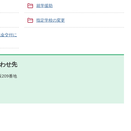
就学援助
指定学校の変更
成金交付に
わせ先
209番地