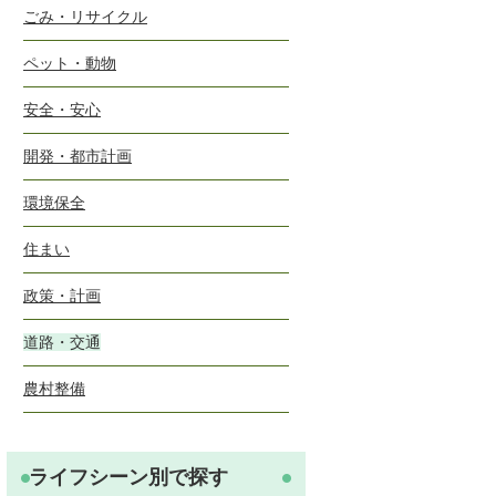
ごみ・リサイクル
ペット・動物
安全・安心
開発・都市計画
環境保全
住まい
政策・計画
道路・交通
農村整備
ライフシーン別で探す