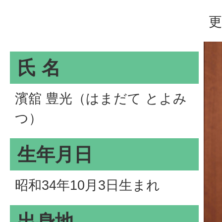
更
氏 名
濱舘 豊光（はまだて とよみ
つ）
生年月日
昭和34年10月3日生まれ
出身地